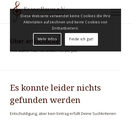
Diese Webseite verwendet keine Cookies die Ihre
Aktivitäten aufzeichnen und keine Cookies von
Drittanbietern.
Mehr Infos
Finde ich gut!
Über
artischocke
This author has not written his bio yet.
Es konnte leider nichts
gefunden werden
Entschuldigung, aber kein Eintrag erfüllt Deine Suchkriterien