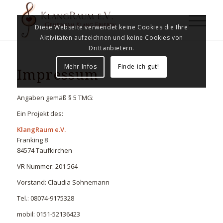
Diese Webseite verwendet keine Cookies die Ihre
Aktivitäten aufzeichnen und keine Cookies von
Drittanbietern.
Mehr Infos
Finde ich gut!
Impressum
Angaben gemäß § 5 TMG:
Ein Projekt des:
KlangRaum e.V.
Franking 8
84574 Taufkirchen
VR Nummer: 201 564
Vorstand: Claudia Sohnemann
Tel.: 08074-9175328
mobil: 0151-52136423