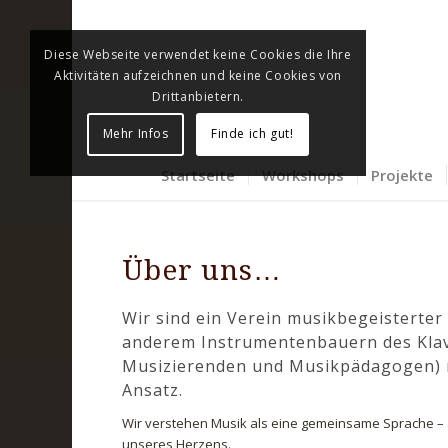
Diese Webseite verwendet keine Cookies die Ihre
Aktivitäten aufzeichnen und keine Cookies von
Drittanbietern.
Mehr Infos
Finde ich gut!
Startseite
Workshops
Projekte
Über uns…
Wir sind ein Verein musikbegeisterte
anderem Instrumentenbauern des Klav
Musizierenden und Musikpädagogen) m
Ansatz.
Wir verstehen Musik als eine gemeinsame Sprache –
unseres Herzens.