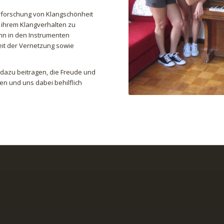
rforschung von Klangschönheit
n ihrem Klangverhalten zu
nn in den Instrumenten
keit der Vernetzung sowie
dazu beitragen, die Freude und
n und uns dabei behilflich